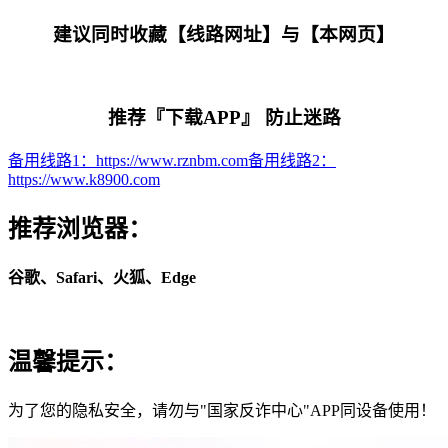
建议同时收藏【线路网址】与【本网页】
推荐『下载APP』 防止迷路
备用线路
1
：
https://www.rznbm.com
备用线路
2
：
https://www.k8900.com
推荐浏览器：
谷歌、Safari、火狐、Edge
温馨提示：
为了您的隐私安全，请勿与"国家反诈中心"APP同设备使用！