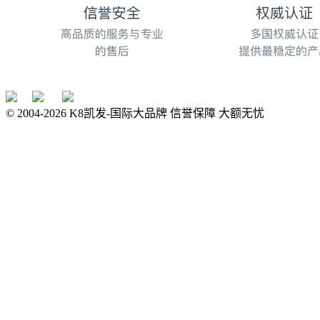
© 2004-
2026
K8凯发-国际大品牌 信誉保障 大额无忧