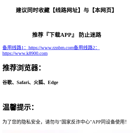
建议同时收藏【线路网址】与【本网页】
推荐『下载APP』 防止迷路
备用线路
1
：
https://www.rznbm.com
备用线路
2
：
https://www.k8900.com
推荐浏览器：
谷歌、Safari、火狐、Edge
温馨提示：
为了您的隐私安全，请勿与"国家反诈中心"APP同设备使用！